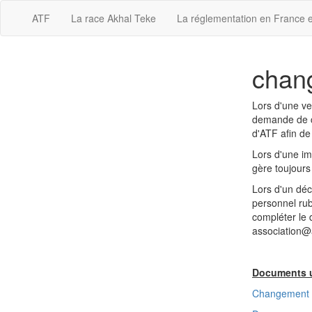
ATF
La race Akhal Teke
La réglementation en France 
chang
Lors d'une ven
demande de c
d'ATF afin de
Lors d'une im
gère toujours 
Lors d'un déc
personnel rub
compléter le 
association@a
Documents ut
Changement d