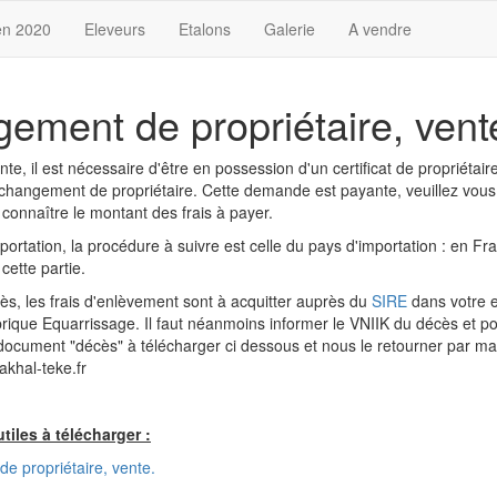
en 2020
Eleveurs
Etalons
Galerie
A vendre
ement de propriétaire, vent
te, il est nécessaire d'être en possession d'un certificat de propriétaire
hangement de propriétaire. Cette demande est payante, veuillez vous
 connaître le montant des frais à payer.
portation, la procédure à suivre est celle du pays d'importation : en Fr
cette partie.
ès, les frais d'enlèvement sont à acquitter auprès du
SIRE
dans votre 
rique Equarrissage. Il faut néanmoins informer le VNIIK du décès et po
document "décès" à télécharger ci dessous et nous le retourner par mai
khal-teke.fr
iles à télécharger :
e propriétaire, vente.