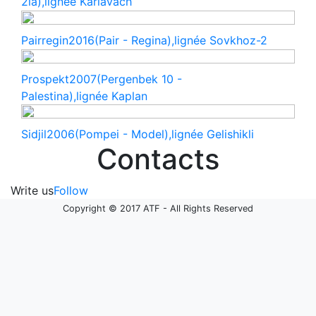
2ia),lignée Karlavach
Pairregin
2016(Pair - Regina),lignée Sovkhoz-2
Prospekt
2007(Pergenbek 10 -
Palestina),lignée Kaplan
Sidjil
2006(Pompei - Model),lignée Gelishikli
Contacts
Write us
Follow
Copyright © 2017 ATF - All Rights Reserved