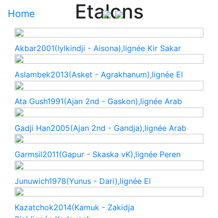
Etalons
Home
Akbar
2001(Iylkindji - Aisona),lignée Kir Sakar
Aslambek
2013(Asket - Agrakhanum),lignée El
Ata Gush
1991(Ajan 2nd - Gaskon),lignée Arab
Gadji Han
2005(Ajan 2nd - Gandja),lignée Arab
Garmsil
2011(Gapur - Skaska vK),lignée Peren
Junuwich
1978(Yunus - Dari),lignée El
Kazatchok
2014(Kamuk - Zakidja