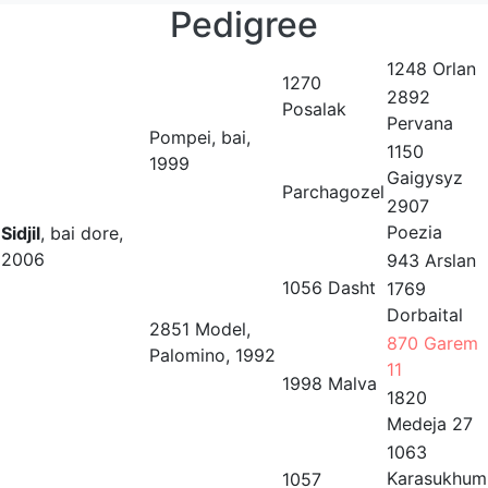
Pedigree
1248 Orlan
1270
2892
Posalak
Pervana
Pompei, bai,
1150
1999
Gaigysyz
Parchagozel
2907
Poezia
Sidjil
, bai dore,
2006
943 Arslan
1056 Dasht
1769
Dorbaital
2851 Model,
870 Garem
Palomino, 1992
11
1998 Malva
1820
Medeja 27
1063
Karasukhum
1057