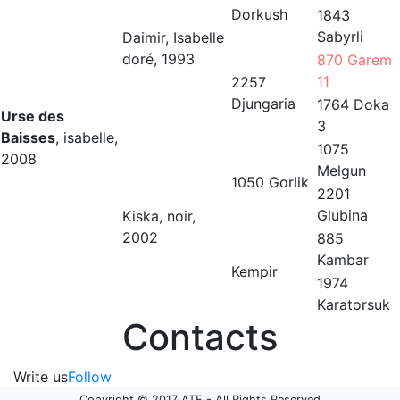
Dorkush
1843
Sabyrli
Daimir, Isabelle
doré, 1993
870 Garem
11
2257
Djungaria
1764 Doka
Urse des
3
Baisses
, isabelle,
1075
2008
Melgun
1050 Gorlik
2201
Glubina
Kiska, noir,
2002
885
Kambar
Kempir
1974
Karatorsuk
Contacts
Write us
Follow
Copyright © 2017 ATF - All Rights Reserved